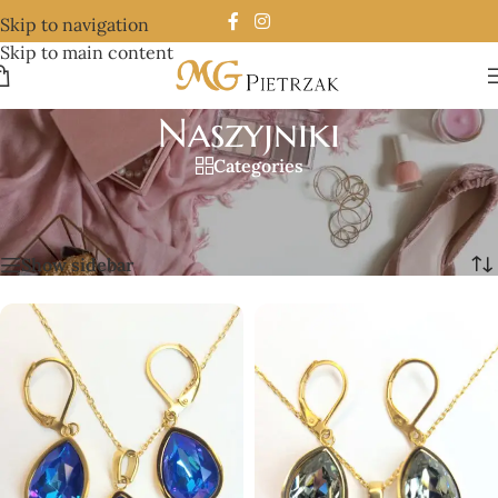
Skip to navigation
Skip to main content
Naszyjniki
Categories
Strona główna
/
Biżuteria
/
Naszyjniki
/
Strona 2
Wyświetlanie 13–24 z 41 wyników
Show sidebar