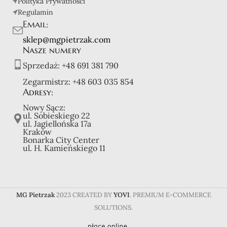
Polityka Prywatności
Regulamin
Email:
sklep@mgpietrzak.com
Nasze numery
Sprzedaż:
+48 691 381 790
Zegarmistrz:
+48 603 035 854
Adresy:
Nowy Sącz:
ul. Sobieskiego 22
ul. Jagiellońska 17a
Kraków
Bonarka City Center
ul. H. Kamieńskiego 11
MG Pietrzak
2023 CREATED BY
YOVI
. PREMIUM E-COMMERCE
SOLUTIONS.