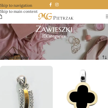
Skip to navigation
Skip to main content
Zawieszki
Categories
Strona główna
/
Biżuteria
/
Zawieszki
/
Strona 2
Wyświetlanie 13–15 z 15 wyników
Show sidebar