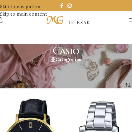
Skip to navigation
Skip to main content
Casio
Categories
Strona główna
/
Zegarki
/
Casio
/
Strona 3
Wyświetlanie 25–36 z 127 wyników
Show sidebar