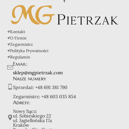
Kontakt
O Firmie
Zegarmistrz
Polityka Prywatności
Regulamin
Email:
sklep@mgpietrzak.com
Nasze numery
Sprzedaż:
+48 691 381 790
Zegarmistrz:
+48 603 035 854
Adresy:
Nowy Sącz:
ul. Sobieskiego 22
ul. Jagiellońska 17a
Kraków