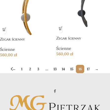
Zegar ścienny
Zegar ścienny
Ścienne
Ścienne
560,00
zł
560,00
zł
←
1
2
3
…
13
14
15
16
17
→