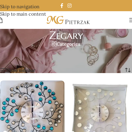
Skip to navigation
Skip to main content
Zegary
Categories
Strona główna
/
Zegary
/
Strona 16
Wyświetlanie 181–192 z 199 wyników
Show sidebar