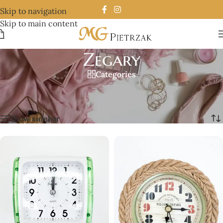
Skip to navigation
Skip to main content
Zegary
Categories
Strona główna
/
Zegary
/
Strona 3
Wyświetlanie 25–36 z 199 wyników
Show sidebar