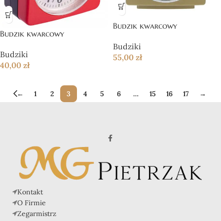
Budzik kwarcowy
Budzik kwarcowy
Budziki
Budziki
55,00
zł
40,00
zł
←
1
2
3
4
5
6
…
15
16
17
→
Kontakt
O Firmie
Zegarmistrz