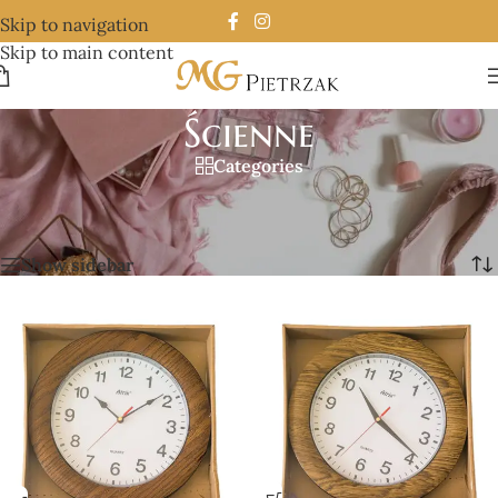
Skip to navigation
Skip to main content
Ścienne
Categories
Strona główna
/
Zegary
/
Ścienne
/
Strona 12
Wyświetlanie 133–144 z 144 wyników
Show sidebar