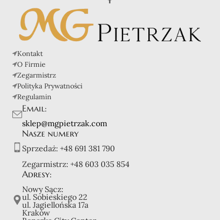
Kontakt
O Firmie
Zegarmistrz
Polityka Prywatności
Regulamin
Email:
sklep@mgpietrzak.com
Nasze numery
Sprzedaż:
+48 691 381 790
Zegarmistrz:
+48 603 035 854
Adresy:
Nowy Sącz:
ul. Sobieskiego 22
ul. Jagiellońska 17a
Kraków