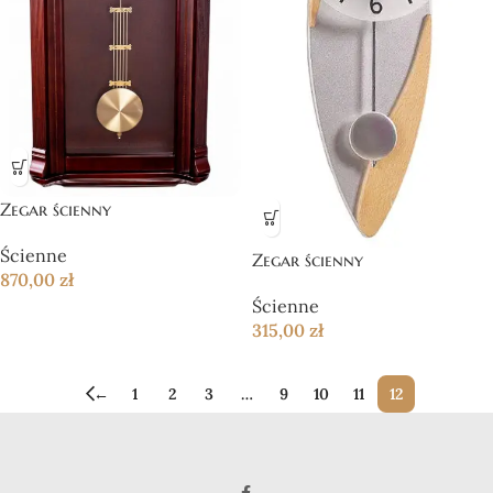
Zegar ścienny
Ścienne
Zegar ścienny
870,00
zł
Ścienne
315,00
zł
←
1
2
3
…
9
10
11
12