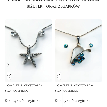
biżuterii oraz zegarków.
Komplet z kryształami
Komplet z kryształami
N
Swarovskiego
Swarovskiego
S
Kolczyki
,
Naszyjniki
Kolczyki
,
Naszyjniki
N