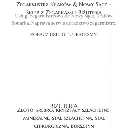
Zegarmistrz Kraków & Nowy Sącz –
Sklep z Zegarkami i Biżuterią
Usługi zegarmistrzowskie Nowy Sącz, Kraków
Bonarka. Naprawa serwis doradztwo zegarmistrz.
ZOBACZ USŁUGI
TU JESTEŚMY!
BIŻUTERIA
Złoto, srebro, kryształy szlachetne,
mineralne, stal szlachetna, stal
chirurgiczna, bursztyn