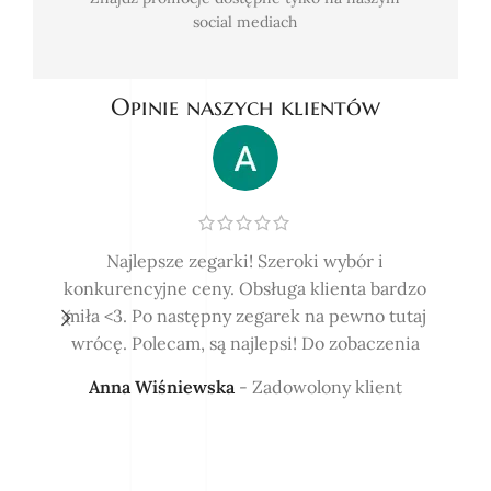
social mediach
Opinie naszych klientów
Najlepsze zegarki! Szeroki wybór i
Z us
konkurencyjne ceny. Obsługa klienta bardzo
pie
miła <3. Po następny zegarek na pewno tutaj
Ko
wrócę. Polecam, są najlepsi! Do zobaczenia
os
ża
Anna Wiśniewska
Zadowolony klient
Ce
usłu