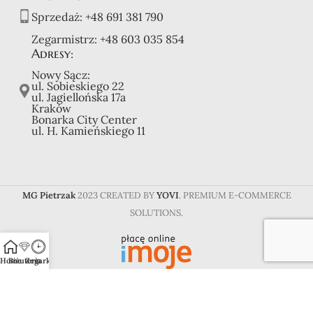
Sprzedaż:
+48 691 381 790
Zegarmistrz:
+48 603 035 854
Adresy:
Nowy Sącz:
ul. Sobieskiego 22
ul. Jagiellońska 17a
Kraków
Bonarka City Center
ul. H. Kamieńskiego 11
MG Pietrzak
2023 CREATED BY
YOVI
. PREMIUM E-COMMERCE
SOLUTIONS.
Home
Biżuteria
Zegarki
Optimized by Seraphinite Accelerator
Turns on site high speed to be attractive for people and search engines.