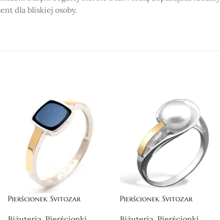
nt dla bliskiej osoby.
eniem naturalnym o różnych wzorach, kolorach i stylach.
jakości materiałów, co zapewnia estetyczny wygląd i trwałoś
ją się w obu tych miastach, co ułatwia dostęp do naszej
ego pierścionka dopasowanego do Twoich potrzeb i gustu.
Pierścionek Svitozar
Pierścionek Svitozar
Biżuteria
,
Pierścionki
Biżuteria
,
Pierścionki