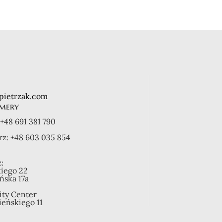
290,00
zł
430,00
zł
pietrzak.com
mery
+48 691 381 790
rz:
+48 603 035 854
:
kiego 22
ońska 17a
ity Center
ieńskiego 11