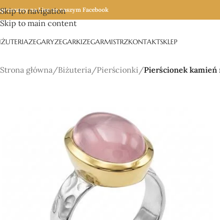
apraszamy na Live na naszym Facebook
Skip to navigation
Skip to main content
IŻUTERIA
ZEGARY
ZEGARKI
ZEGARMISTRZ
KONTAKT
SKLEP
Strona główna
/
Biżuteria
/
Pierścionki
/
Pierścionek kamień 