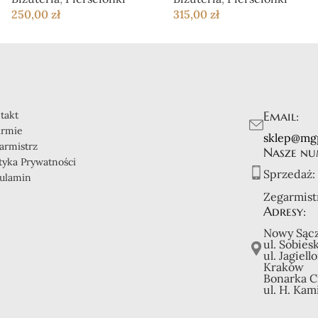
250,00
zł
315,00
zł
Email:
takt
irmie
sklep@mg
armistrz
Nasze nu
ityka Prywatności
Sprzedaż:
ulamin
Zegarmist
Adresy:
Nowy Sącz
ul. Sobies
ul. Jagiell
Kraków
Bonarka C
ul. H. Kam