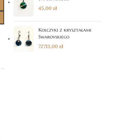
45,00
zł
Kolczyki z kryształami
Swarovskiego
72713,00
zł