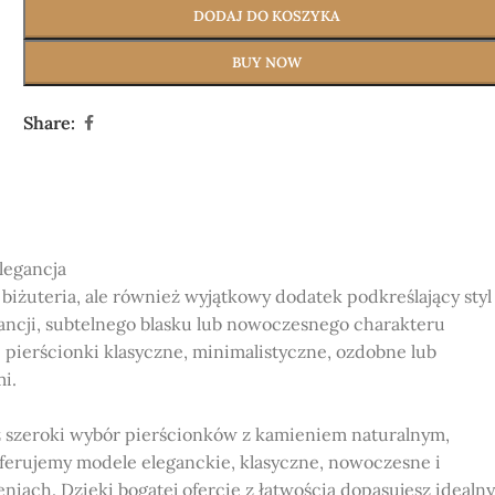
DODAJ DO KOSZYKA
BUY NOW
Share:
legancja
biżuteria, ale również wyjątkowy dodatek podkreślający styl
ncji, subtelnego blasku lub nowoczesnego charakteru
ć pierścionki klasyczne, minimalistyczne, ozdobne lub
i.
 szeroki wybór pierścionków z kamieniem naturalnym,
ferujemy modele eleganckie, klasyczne, nowoczesne i
iach. Dzięki bogatej ofercie z łatwością dopasujesz idealny