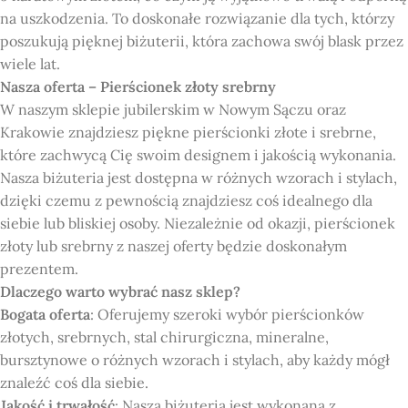
na uszkodzenia. To doskonałe rozwiązanie dla tych, którzy
poszukują pięknej biżuterii, która zachowa swój blask przez
wiele lat.
Nasza oferta – Pierścionek złoty srebrny
W naszym sklepie jubilerskim w Nowym Sączu oraz
Krakowie znajdziesz piękne pierścionki złote i srebrne,
które zachwycą Cię swoim designem i jakością wykonania.
Nasza biżuteria jest dostępna w różnych wzorach i stylach,
dzięki czemu z pewnością znajdziesz coś idealnego dla
siebie lub bliskiej osoby. Niezależnie od okazji, pierścionek
złoty lub srebrny z naszej oferty będzie doskonałym
prezentem.
Dlaczego warto wybrać nasz sklep?
Bogata oferta
: Oferujemy szeroki wybór pierścionków
złotych, srebrnych, stal chirurgiczna, mineralne,
bursztynowe o różnych wzorach i stylach, aby każdy mógł
znaleźć coś dla siebie.
Jakość i trwałość
: Nasza biżuteria jest wykonana z