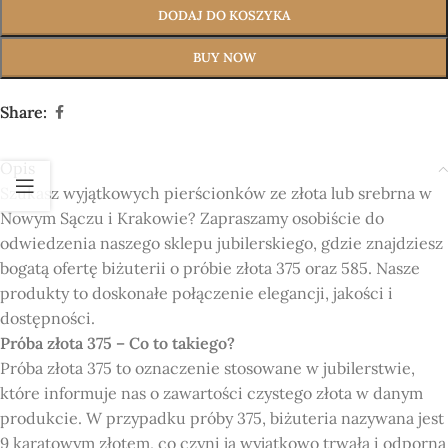
DODAJ DO KOSZYKA
BUY NOW
Share:
Opis
Szukasz wyjątkowych pierścionków ze złota lub srebrna w
Nowym Sączu i Krakowie? Zapraszamy osobiście do
odwiedzenia naszego sklepu jubilerskiego, gdzie znajdziesz
bogatą ofertę biżuterii o próbie złota 375 oraz 585. Nasze
produkty to doskonałe połączenie elegancji, jakości i
dostępności.
Próba złota 375 – Co to takiego?
Próba złota 375 to oznaczenie stosowane w jubilerstwie,
które informuje nas o zawartości czystego złota w danym
produkcie. W przypadku próby 375, biżuteria nazywana jest
9 karatowym złotem, co czyni ją wyjątkowo trwałą i odporną