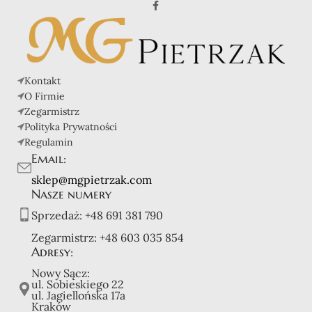
Kontakt
O Firmie
Zegarmistrz
Polityka Prywatności
Regulamin
Email:
sklep@mgpietrzak.com
Nasze numery
Sprzedaż:
+48 691 381 790
Zegarmistrz:
+48 603 035 854
Adresy:
Nowy Sącz:
ul. Sobieskiego 22
ul. Jagiellońska 17a
Kraków