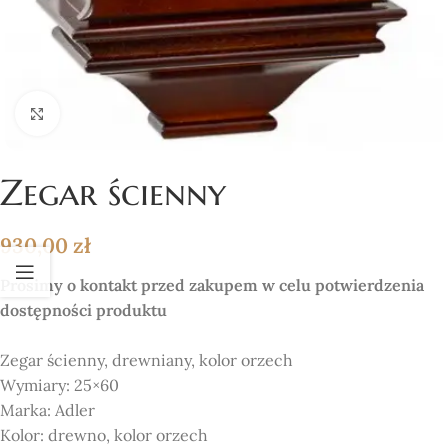
Click to enlarge
Zegar ścienny
930,00
zł
Prosimy o kontakt przed zakupem w celu potwierdzenia
dostępności produktu
Zegar ścienny, drewniany, kolor orzech
Wymiary:
25×60
Marka:
Adler
Kolor:
drewno, kolor orzech