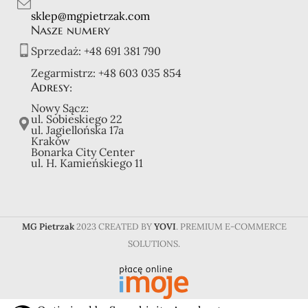
sklep@mgpietrzak.com
Nasze numery
Sprzedaż:
+48 691 381 790
Zegarmistrz:
+48 603 035 854
Adresy:
Nowy Sącz:
ul. Sobieskiego 22
ul. Jagiellońska 17a
Kraków
Bonarka City Center
ul. H. Kamieńskiego 11
MG Pietrzak
2023 CREATED BY
YOVI
. PREMIUM E-COMMERCE
SOLUTIONS.