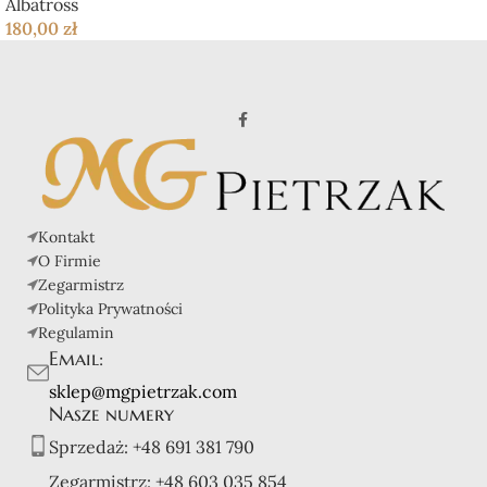
Albatross
180,00
zł
Kontakt
O Firmie
Zegarmistrz
Polityka Prywatności
Regulamin
Email:
sklep@mgpietrzak.com
Nasze numery
Sprzedaż:
+48 691 381 790
Zegarmistrz:
+48 603 035 854