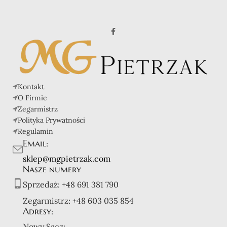
Kontakt
O Firmie
Zegarmistrz
Polityka Prywatności
Regulamin
Email:
sklep@mgpietrzak.com
Nasze numery
Sprzedaż:
+48 691 381 790
Zegarmistrz:
+48 603 035 854
Adresy:
Nowy Sącz: