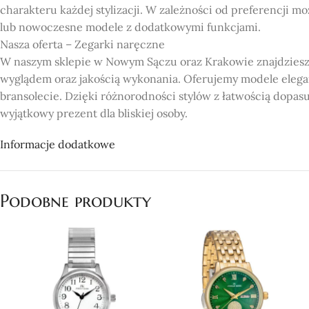
charakteru każdej stylizacji. W zależności od preferencji m
lub nowoczesne modele z dodatkowymi funkcjami.
Nasza oferta – Zegarki naręczne
W naszym sklepie w Nowym Sączu oraz Krakowie znajdziesz
wyglądem oraz jakością wykonania. Oferujemy modele elega
bransolecie. Dzięki różnorodności stylów z łatwością dopas
wyjątkowy prezent dla bliskiej osoby.
Dlaczego warto wybrać nasz sklep?
Informacje dodatkowe
Bogata oferta: Oferujemy szeroki wybór zegarków naręcznych
Jakość i trwałość: Nasze zegarki wykonane są z wysokiej jak
Dostępność w Nowym Sączu i Krakowie: Nasze sklepy znajduj
Podobne produkty
oferty.
Profesjonalna obsługa: Chętnie pomożemy w wyborze ideal
Konkurencyjne ceny: Oferujemy atrakcyjne ceny, dzięki któ