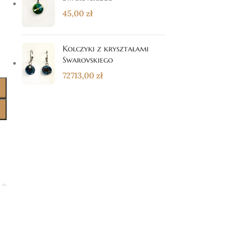
45,00
zł
Kolczyki z kryształami
Swarovskiego
72713,00
zł