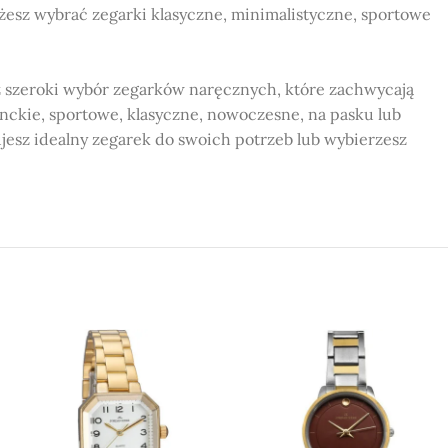
ożesz wybrać zegarki klasyczne, minimalistyczne, sportowe
 szeroki wybór zegarków naręcznych, które zachwycają
nckie, sportowe, klasyczne, nowoczesne, na pasku lub
ujesz idealny zegarek do swoich potrzeb lub wybierzesz
 o różnych wzorach, kolorach i stylach.
ości materiałów, co zapewnia ich niezawodne działanie.
ą się w obu tych miastach, co ułatwia dostęp do naszej
nego zegarka dopasowanego do Twoich potrzeb.
rym stylowe zegarki są dostępne dla każdego.