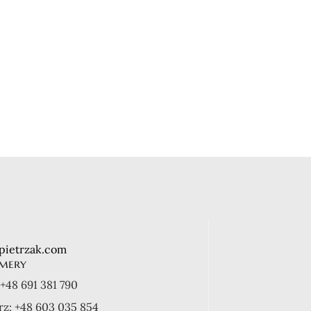
Zegarek naręczny
Zegarek naręczny
kwarcowy
kwarcowy
Jordan Kerr
Jordan Kerr
160,00
zł
130,00
zł
pietrzak.com
mery
+48 691 381 790
rz:
+48 603 035 854