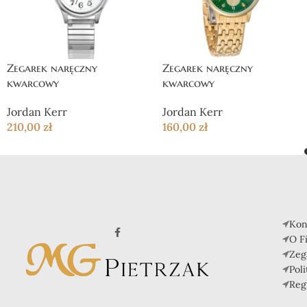
Zegarek naręczny
Zegarek naręczny
kwarcowy
kwarcowy
Jordan Kerr
Jordan Kerr
210,00
zł
160,00
zł
Kon
O F
Zeg
Pol
Reg