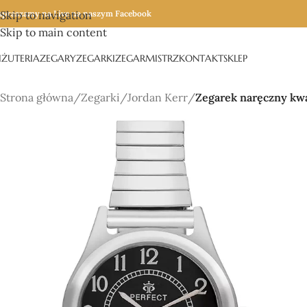
apraszamy na Live na naszym Facebook
Skip to navigation
Skip to main content
IŻUTERIA
ZEGARY
ZEGARKI
ZEGARMISTRZ
KONTAKT
SKLEP
Strona główna
/
Zegarki
/
Jordan Kerr
/
Zegarek naręczny kw