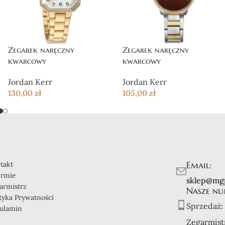
Zegarek naręczny
Zegarek naręczny
kwarcowy
kwarcowy
Jordan Kerr
Jordan Kerr
130,00
zł
105,00
zł
Email:
takt
irmie
sklep@mg
armistrz
Nasze nu
ityka Prywatności
Sprzedaż:
ulamin
Zegarmist