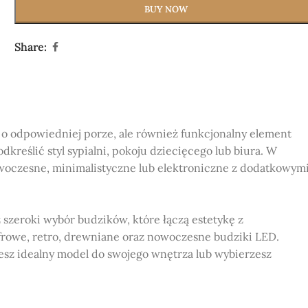
BUY NOW
Share:
 o odpowiedniej porze, ale również funkcjonalny element
eślić styl sypialni, pokoju dziecięcego lub biura. W
owoczesne, minimalistyczne lub elektroniczne z dodatkowym
szeroki wybór budzików, które łączą estetykę z
rowe, retro, drewniane oraz nowoczesne budziki LED.
esz idealny model do swojego wnętrza lub wybierzesz
kolorach.