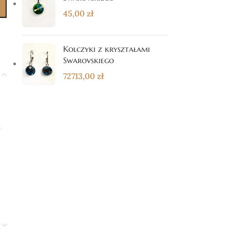
45,00
zł
Kolczyki z kryształami
Swarovskiego
72713,00
zł
i