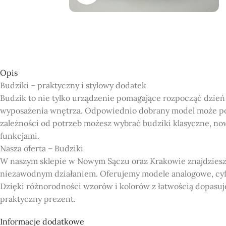
Opis
Budziki – praktyczny i stylowy dodatek
Budzik to nie tylko urządzenie pomagające rozpocząć dzień
wyposażenia wnętrza. Odpowiednio dobrany model może podkr
zależności od potrzeb możesz wybrać budziki klasyczne, n
funkcjami.
Nasza oferta – Budziki
W naszym sklepie w Nowym Sączu oraz Krakowie znajdziesz 
niezawodnym działaniem. Oferujemy modele analogowe, cyf
Dzięki różnorodności wzorów i kolorów z łatwością dopasuj
praktyczny prezent.
Dlaczego warto wybrać nasz sklep?
Informacje dodatkowe
Bogata oferta: Szeroki wybór budzików w różnych stylach i 