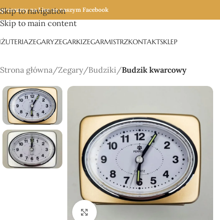
apraszamy na Live na naszym Facebook
Skip to navigation
Skip to main content
IŻUTERIA
ZEGARY
ZEGARKI
ZEGARMISTRZ
KONTAKT
SKLEP
Strona główna
/
Zegary
/
Budziki
/
Budzik kwarcowy
Click to enlarge