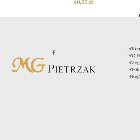
40,00
zł
Kon
O F
Zeg
Pol
Reg