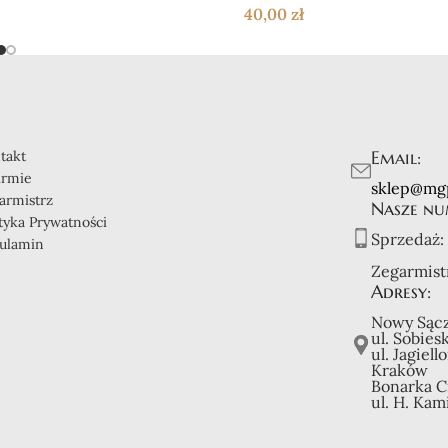
40,00
zł
Email:
takt
irmie
sklep@mg
armistrz
Nasze nu
ityka Prywatności
Sprzedaż:
ulamin
Zegarmist
Adresy:
Nowy Sącz
ul. Sobies
ul. Jagiell
Kraków
Bonarka C
ul. H. Kam