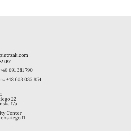
pietrzak.com
mery
+48 691 381 790
rz:
+48 603 035 854
:
kiego 22
ońska 17a
ity Center
ieńskiego 11