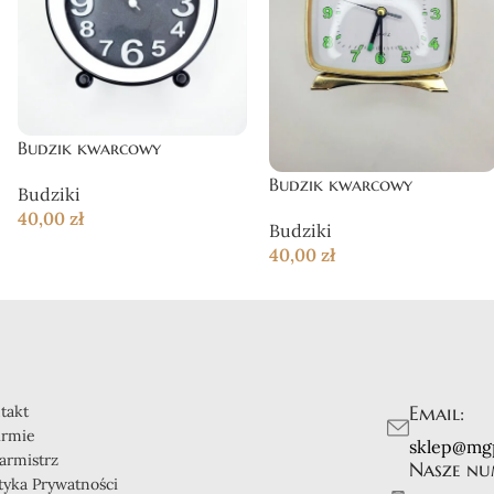
Budzik kwarcowy
Budzik kwarcowy
Budziki
40,00
zł
Budziki
40,00
zł
Email:
takt
irmie
sklep@mg
armistrz
Nasze nu
ityka Prywatności