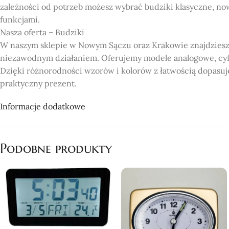
zależności od potrzeb możesz wybrać budziki klasyczne, n
funkcjami.
Nasza oferta – Budziki
W naszym sklepie w Nowym Sączu oraz Krakowie znajdziesz 
niezawodnym działaniem. Oferujemy modele analogowe, cyf
Dzięki różnorodności wzorów i kolorów z łatwością dopasuj
praktyczny prezent.
Dlaczego warto wybrać nasz sklep?
Informacje dodatkowe
Bogata oferta: Szeroki wybór budzików w różnych stylach i 
Jakość i trwałość: Produkty wykonane z wysokiej jakości mat
Dostępność w Nowym Sączu i Krakowie: Wygodny dostęp do 
Podobne produkty
Profesjonalna obsługa: Pomoc i doradztwo przy wyborze o
Konkurencyjne ceny: Stylowe i funkcjonalne budziki w atra
Jeśli szukasz wyjątkowych budzików w Nowym Sączu lub Krako
Zapraszamy!