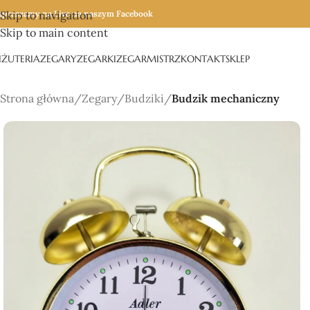
apraszamy na Live na naszym Facebook
Skip to navigation
Skip to main content
IŻUTERIA
ZEGARY
ZEGARKI
ZEGARMISTRZ
KONTAKT
SKLEP
Strona główna
/
Zegary
/
Budziki
/
Budzik mechaniczny