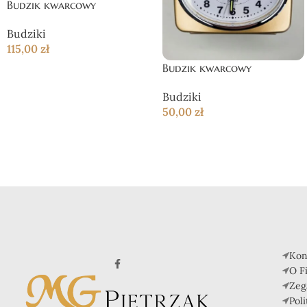
Budzik kwarcowy
Budziki
115,00
zł
Budzik kwarcowy
Budziki
50,00
zł
Kon
O F
Zeg
Pol