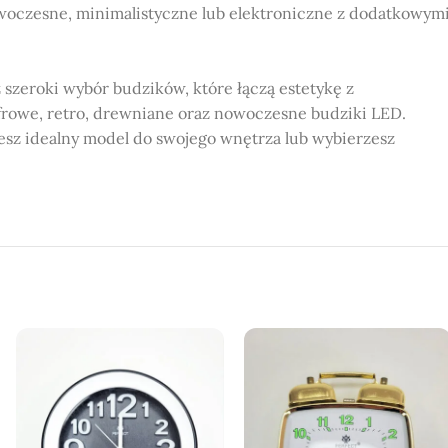
owoczesne, minimalistyczne lub elektroniczne z dodatkowym
szeroki wybór budzików, które łączą estetykę z
rowe, retro, drewniane oraz nowoczesne budziki LED.
esz idealny model do swojego wnętrza lub wybierzesz
kolorach.
eriałów.
naszej oferty.
dpowiedniego modelu.
kcyjnych cenach.
wie, odwiedź nasz sklep i znajdź model idealny dla siebie.