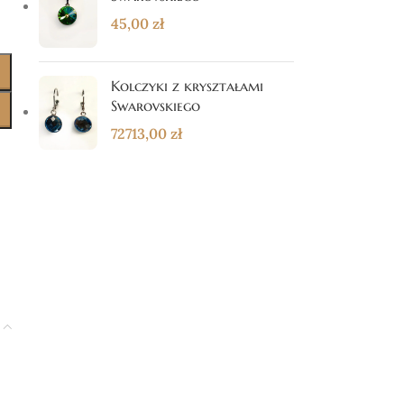
45,00
zł
Kolczyki z kryształami
Swarovskiego
72713,00
zł