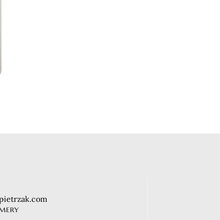
Budzik kwarcowy
Budziki
90,00
zł
Budzik kwarcowy
Budziki
50,00
zł
pietrzak.com
mery