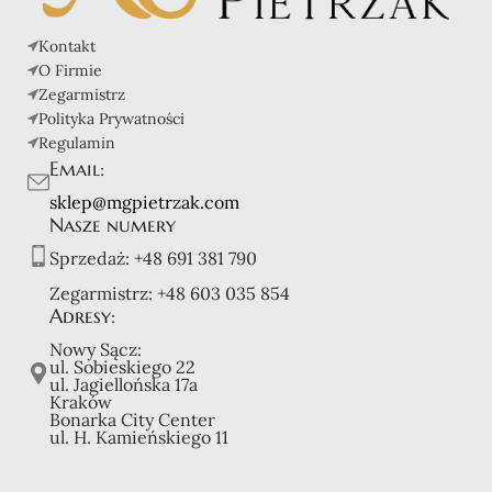
Kontakt
O Firmie
Zegarmistrz
Polityka Prywatności
Regulamin
Email:
sklep@mgpietrzak.com
Nasze numery
Sprzedaż:
+48 691 381 790
Zegarmistrz:
+48 603 035 854
Adresy:
Nowy Sącz:
ul. Sobieskiego 22
ul. Jagiellońska 17a
Kraków
Bonarka City Center
ul. H. Kamieńskiego 11