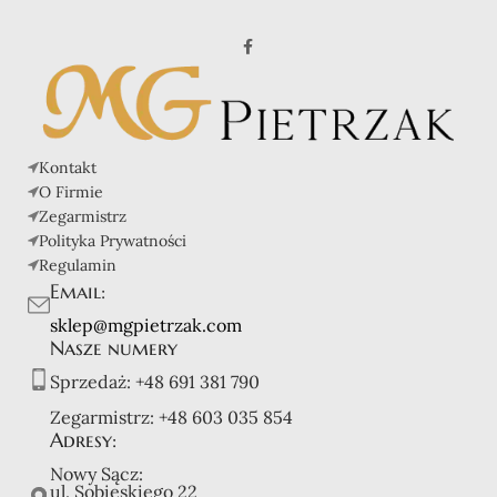
Kontakt
O Firmie
Zegarmistrz
Polityka Prywatności
Regulamin
Email:
sklep@mgpietrzak.com
Nasze numery
Sprzedaż:
+48 691 381 790
Zegarmistrz:
+48 603 035 854
Adresy:
Nowy Sącz:
ul. Sobieskiego 22