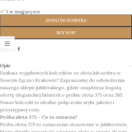
1 w magazynie
DODAJ DO KOSZYKA
BUY NOW
Share:
Opis
Szukasz wyjątkowych kolczyków ze złota lub srebra w
Nowym Sączu i Krakowie? Zapraszamy do odwiedzenia
naszego sklepu jubilerskiego, gdzie znajdziesz bogatą
ofertę eleganckiej biżuterii o próbie złota 375 oraz 585.
Nasze kolczyki to idealne połączenie stylu, jakości i
przystępnej ceny.
Próba złota 375 – Co to oznacza?
Próba złota 375 to oznaczenie stosowane w jubilerstwie,
które określa zawartość czystego złota w stopie. W tym