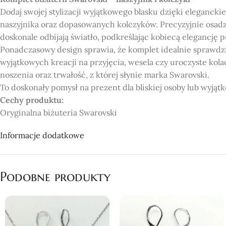
Dodaj swojej stylizacji wyjątkowego blasku dzięki elegancki
naszyjnika oraz dopasowanych kolczyków. Precyzyjnie osadzo
doskonale odbijają światło, podkreślając kobiecą elegancję pr
Ponadczasowy design sprawia, że komplet idealnie sprawdzi s
wyjątkowych kreacji na przyjęcia, wesela czy uroczyste kol
noszenia oraz trwałość, z której słynie marka Swarovski.
To doskonały pomysł na prezent dla bliskiej osoby lub wyjąt
Cechy produktu:
Oryginalna biżuteria Swarovski
Komplet zawiera naszyjnik i kolczyki
Informacje dodatkowe
Wysokiej jakości kryształy Swarovski
Elegancki i ponadczasowy design
Idealny na prezent i specjalne okazje
Podobne produkty