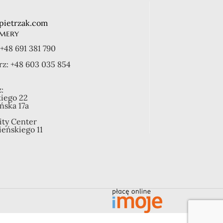
pietrzak.com
mery
+48 691 381 790
rz:
+48 603 035 854
:
kiego 22
ońska 17a
ity Center
ieńskiego 11