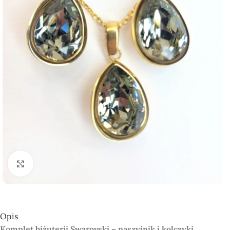
Click to enlarge
Opis
Komplet biżuterii Swarovski – naszyjnik i kolczyki