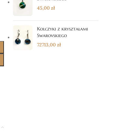
45,00
zł
Kolczyki z kryształami
Swarovskiego
72713,00
zł