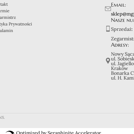
Email:
takt
irmie
sklep@mg
armistrz
Nasze nu
ityka Prywatności
Sprzedaż:
ulamin
Zegarmist
Adresy:
Nowy Sącz
ul. Sobies
ul. Jagiell
Kraków
Bonarka C
ul. H. Kam
NS.
Optimized by Seraphinite Accelerator