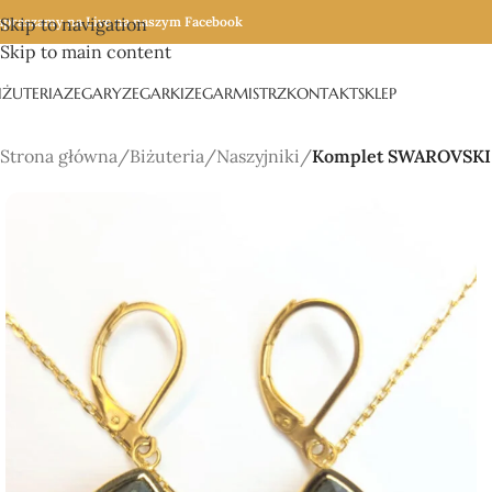
apraszamy na Live na naszym Facebook
Skip to navigation
Skip to main content
IŻUTERIA
ZEGARY
ZEGARKI
ZEGARMISTRZ
KONTAKT
SKLEP
Strona główna
/
Biżuteria
/
Naszyjniki
/
Komplet SWAROVSKI