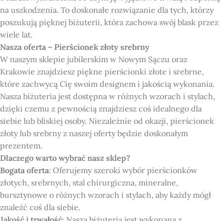
na uszkodzenia. To doskonałe rozwiązanie dla tych, którzy
poszukują pięknej biżuterii, która zachowa swój blask przez
wiele lat.
Nasza oferta – Pierścionek złoty srebrny
W naszym sklepie jubilerskim w Nowym Sączu oraz
Krakowie znajdziesz piękne pierścionki złote i srebrne,
które zachwycą Cię swoim designem i jakością wykonania.
Nasza biżuteria jest dostępna w różnych wzorach i stylach,
dzięki czemu z pewnością znajdziesz coś idealnego dla
siebie lub bliskiej osoby. Niezależnie od okazji, pierścionek
złoty lub srebrny z naszej oferty będzie doskonałym
prezentem.
Dlaczego warto wybrać nasz sklep?
Bogata oferta
: Oferujemy szeroki wybór pierścionków
złotych, srebrnych, stal chirurgiczna, mineralne,
bursztynowe o różnych wzorach i stylach, aby każdy mógł
znaleźć coś dla siebie.
Jakość i trwałość
: Nasza biżuteria jest wykonana z