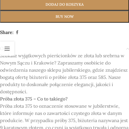
DODAJ DO KOSZYKA
BUY NOW
Share:
Opis
Szukasz wyjątkowych pierścionków ze złota lub srebrna w
Nowym Sączu i Krakowie? Zapraszamy osobiście do
odwiedzenia naszego sklepu jubilerskiego, gdzie znajdziesz
bogatą ofertę biżuterii o próbie złota 375 oraz 585. Nasze
produkty to doskonałe połączenie elegancji, jakości i
dostępności.
Próba złota 375 – Co to takiego?
Próba złota 375 to oznaczenie stosowane w jubilerstwie,
które informuje nas o zawartości czystego złota w danym
produkcie. W przypadku próby 375, biżuteria nazywana jest
9 karatowym złotem, co czyni ją wyjątkowo trwałą i odporną