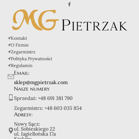
Kontakt
O Firmie
Zegarmistrz
Polityka Prywatności
Regulamin
Email:
sklep@mgpietrzak.com
Nasze numery
Sprzedaż:
+48 691 381 790
Zegarmistrz:
+48 603 035 854
Adresy:
Nowy Sącz:
ul. Sobieskiego 22
ul. Jagiellońska 17a
Kraków