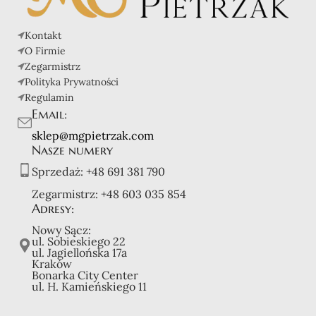
Kontakt
O Firmie
Zegarmistrz
Polityka Prywatności
Regulamin
Email:
sklep@mgpietrzak.com
Nasze numery
Sprzedaż:
+48 691 381 790
Zegarmistrz:
+48 603 035 854
Adresy:
Nowy Sącz:
ul. Sobieskiego 22
ul. Jagiellońska 17a
Kraków
Bonarka City Center
ul. H. Kamieńskiego 11