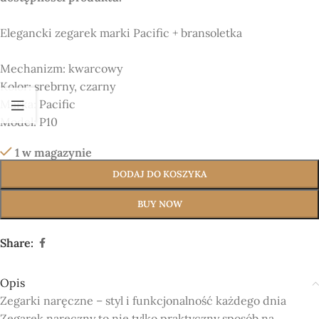
Elegancki zegarek marki Pacific + bransoletka
Mechanizm:
kwarcowy
Kolor:
srebrny, czarny
Marka:
Pacific
Model:
P10
1 w magazynie
DODAJ DO KOSZYKA
BUY NOW
Share:
Opis
Zegarki naręczne – styl i funkcjonalność każdego dnia
Zegarek naręczny to nie tylko praktyczny sposób na