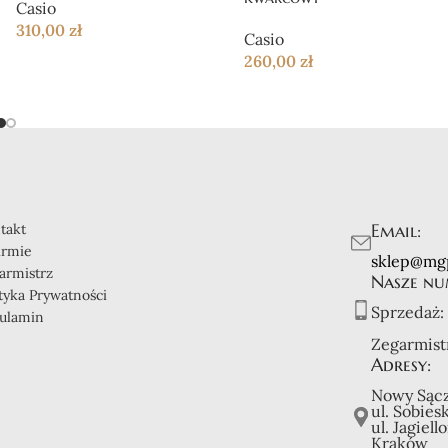
Casio
310,00
zł
Casio
260,00
zł
Email:
takt
irmie
sklep@mg
armistrz
Nasze nu
ityka Prywatności
Sprzedaż:
ulamin
Zegarmist
Adresy:
Nowy Sącz
ul. Sobies
ul. Jagiell
Kraków