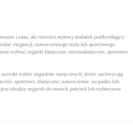
owanie czasu, ale również stylowy dodatek podkreślający
odać elegancji, nowoczesnego stylu lub sportowego
ożesz wybrać zegarki klasyczne, minimalistyczne, sportowe
 szeroki wybór zegarków naręcznych, które zachwycają
nckie, sportowe, klasyczne, nowoczesne, na pasku lub
ujesz idealny zegarek do swoich potrzeb lub wybierzesz
 o różnych wzorach, kolorach i stylach.
ości materiałów, co zapewnia ich niezawodne działanie.
ą się w obu tych miastach, co ułatwia dostęp do naszej