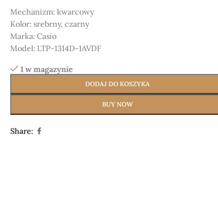
Mechanizm:
kwarcowy
Kolor:
srebrny, czarny
Marka:
Casio
Model:
LTP-1314D-1AVDF
1 w magazynie
DODAJ DO KOSZYKA
BUY NOW
Share: