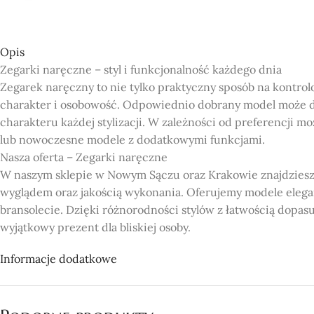
Opis
Zegarki naręczne – styl i funkcjonalność każdego dnia
Zegarek naręczny to nie tylko praktyczny sposób na kontrol
charakter i osobowość. Odpowiednio dobrany model może d
charakteru każdej stylizacji. W zależności od preferencji m
lub nowoczesne modele z dodatkowymi funkcjami.
Nasza oferta – Zegarki naręczne
W naszym sklepie w Nowym Sączu oraz Krakowie znajdziesz
wyglądem oraz jakością wykonania. Oferujemy modele elega
bransolecie. Dzięki różnorodności stylów z łatwością dopas
wyjątkowy prezent dla bliskiej osoby.
Dlaczego warto wybrać nasz sklep?
Informacje dodatkowe
Bogata oferta: Oferujemy szeroki wybór zegarków naręcznych
Jakość i trwałość: Nasze zegarki wykonane są z wysokiej jak
Dostępność w Nowym Sączu i Krakowie: Nasze sklepy znajduj