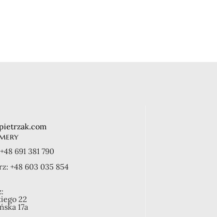
Zegarek naręczny
Casio
kwarcowy
280,00
zł
Casio
350,00
zł
pietrzak.com
mery
+48 691 381 790
rz:
+48 603 035 854
:
kiego 22
ońska 17a