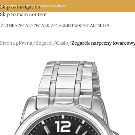
apraszamy na Live na naszym Facebook
Skip to navigation
Skip to main content
IŻUTERIA
ZEGARY
ZEGARKI
ZEGARMISTRZ
KONTAKT
SKLEP
Strona główna
/
Zegarki
/
Casio
/
Zegarek naręczny kwarcow