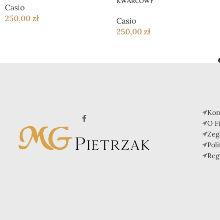
Casio
250,00
zł
Casio
250,00
zł
Kon
O F
Zeg
Pol
Reg