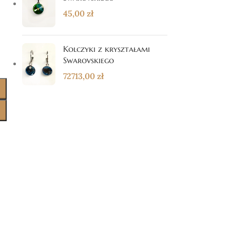
45,00
zł
Kolczyki z kryształami
Swarovskiego
72713,00
zł