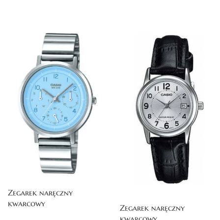
nego zegarka dopasowanego do Twoich potrzeb.
rym stylowe zegarki są dostępne dla każdego.
Zegarek naręczny
kwarcowy
Zegarek naręczny
kwarcowy