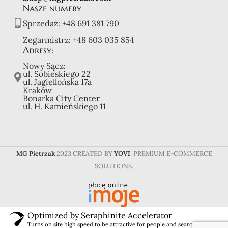
Nasze numery
Sprzedaż:
+48 691 381 790
Zegarmistrz:
+48 603 035 854
Adresy:
Nowy Sącz:
ul. Sobieskiego 22
ul. Jagiellońska 17a
Kraków
Bonarka City Center
ul. H. Kamieńskiego 11
MG Pietrzak
2023 CREATED BY
YOVI
. PREMIUM E-COMMERCE
SOLUTIONS.
Optimized by Seraphinite Accelerator
Turns on site high speed to be attractive for people and search engines.