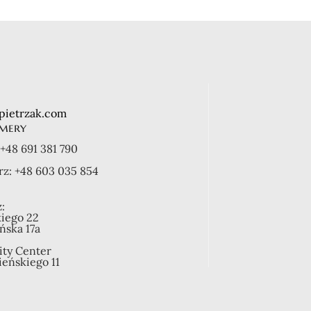
pietrzak.com
mery
+48 691 381 790
rz:
+48 603 035 854
:
kiego 22
ońska 17a
ity Center
ieńskiego 11