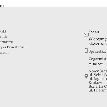
Email:
takt
irmie
sklep@mg
armistrz
Nasze nu
ityka Prywatności
Sprzedaż:
ulamin
Zegarmist
Adresy:
Nowy Sącz
ul. Sobies
ul. Jagiell
Kraków
Bonarka C
ul. H. Kam