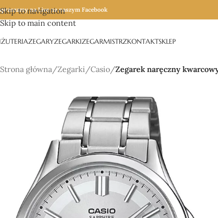
apraszamy na Live na naszym Facebook
Skip to navigation
Skip to main content
IŻUTERIA
ZEGARY
ZEGARKI
ZEGARMISTRZ
KONTAKT
SKLEP
Strona główna
/
Zegarki
/
Casio
/
Zegarek naręczny kwarcow