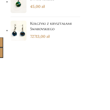
45,00
zł
Kolczyki z kryształami
Swarovskiego
72713,00
zł