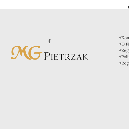
Kon
O F
Zeg
Pol
Reg