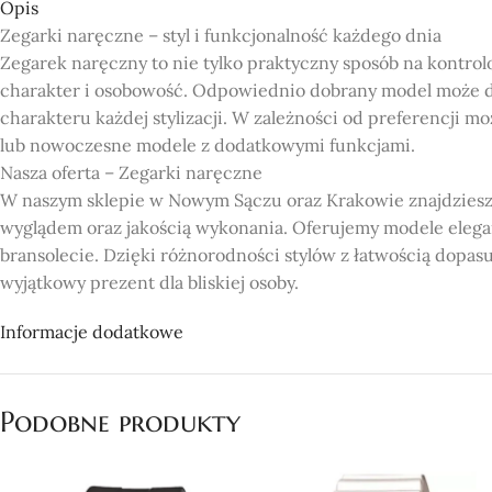
Opis
Zegarki naręczne – styl i funkcjonalność każdego dnia
Zegarek naręczny to nie tylko praktyczny sposób na kontrol
charakter i osobowość. Odpowiednio dobrany model może d
charakteru każdej stylizacji. W zależności od preferencji m
lub nowoczesne modele z dodatkowymi funkcjami.
Nasza oferta – Zegarki naręczne
W naszym sklepie w Nowym Sączu oraz Krakowie znajdziesz
wyglądem oraz jakością wykonania. Oferujemy modele elega
bransolecie. Dzięki różnorodności stylów z łatwością dopas
wyjątkowy prezent dla bliskiej osoby.
Dlaczego warto wybrać nasz sklep?
Informacje dodatkowe
Bogata oferta: Oferujemy szeroki wybór zegarków naręcznych
Jakość i trwałość: Nasze zegarki wykonane są z wysokiej jak
Dostępność w Nowym Sączu i Krakowie: Nasze sklepy znajduj
Podobne produkty
oferty.
Profesjonalna obsługa: Chętnie pomożemy w wyborze ideal
Konkurencyjne ceny: Oferujemy atrakcyjne ceny, dzięki któ