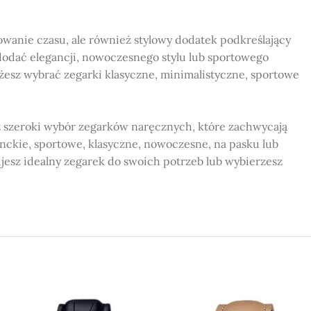
owanie czasu, ale również stylowy dodatek podkreślający
odać elegancji, nowoczesnego stylu lub sportowego
ożesz wybrać zegarki klasyczne, minimalistyczne, sportowe
 szeroki wybór zegarków naręcznych, które zachwycają
nckie, sportowe, klasyczne, nowoczesne, na pasku lub
ujesz idealny zegarek do swoich potrzeb lub wybierzesz
 o różnych wzorach, kolorach i stylach.
ości materiałów, co zapewnia ich niezawodne działanie.
ą się w obu tych miastach, co ułatwia dostęp do naszej
nego zegarka dopasowanego do Twoich potrzeb.
rym stylowe zegarki są dostępne dla każdego.