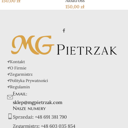
Albatross
150,00
zł
150,00
zł
Kontakt
O Firmie
Zegarmistrz
Polityka Prywatności
Regulamin
Email:
sklep@mgpietrzak.com
Nasze numery
Sprzedaż:
+48 691 381 790
Zegarmistrz:
+48 603 035 854