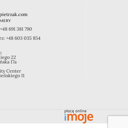
pietrzak.com
mery
+48 691 381 790
rz:
+48 603 035 854
:
kiego 22
ońska 17a
ity Center
ieńskiego 11