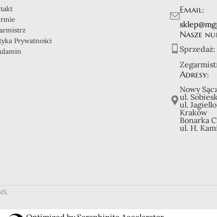
Email:
takt
irmie
sklep@mg
armistrz
Nasze nu
ityka Prywatności
Sprzedaż:
ulamin
Zegarmist
Adresy:
Nowy Sącz
ul. Sobies
ul. Jagiell
Kraków
Bonarka C
ul. H. Kam
NS.