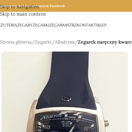
apraszamy na Live na naszym Facebook
Skip to navigation
Skip to main content
IŻUTERIA
ZEGARY
ZEGARKI
ZEGARMISTRZ
KONTAKT
SKLEP
Strona główna
/
Zegarki
/
Albatross
/
Zegarek naręczny kwar