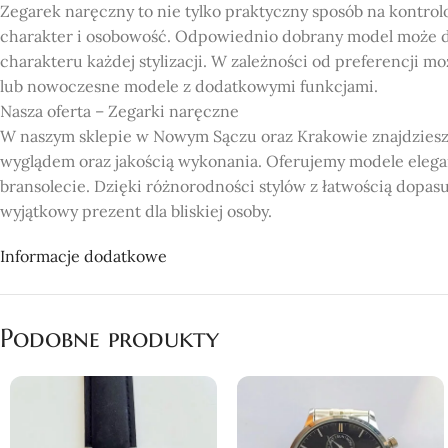
Zegarek naręczny to nie tylko praktyczny sposób na kontrol
charakter i osobowość. Odpowiednio dobrany model może d
charakteru każdej stylizacji. W zależności od preferencji m
lub nowoczesne modele z dodatkowymi funkcjami.
Nasza oferta – Zegarki naręczne
W naszym sklepie w Nowym Sączu oraz Krakowie znajdziesz
wyglądem oraz jakością wykonania. Oferujemy modele elega
bransolecie. Dzięki różnorodności stylów z łatwością dopas
wyjątkowy prezent dla bliskiej osoby.
Dlaczego warto wybrać nasz sklep?
Informacje dodatkowe
Bogata oferta: Oferujemy szeroki wybór zegarków naręcznych
Jakość i trwałość: Nasze zegarki wykonane są z wysokiej jak
Dostępność w Nowym Sączu i Krakowie: Nasze sklepy znajduj
Podobne produkty
oferty.
Profesjonalna obsługa: Chętnie pomożemy w wyborze ideal
Konkurencyjne ceny: Oferujemy atrakcyjne ceny, dzięki któ