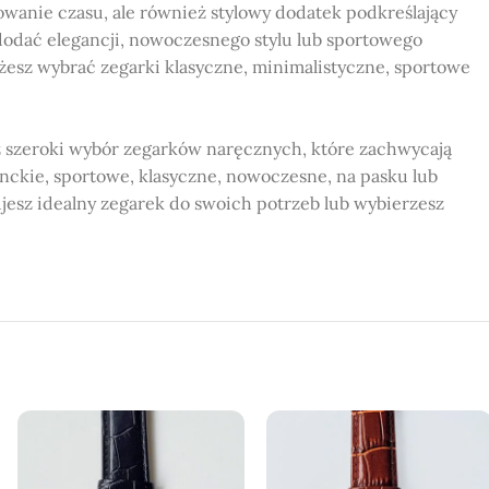
owanie czasu, ale również stylowy dodatek podkreślający
odać elegancji, nowoczesnego stylu lub sportowego
ożesz wybrać zegarki klasyczne, minimalistyczne, sportowe
 szeroki wybór zegarków naręcznych, które zachwycają
nckie, sportowe, klasyczne, nowoczesne, na pasku lub
ujesz idealny zegarek do swoich potrzeb lub wybierzesz
 o różnych wzorach, kolorach i stylach.
ości materiałów, co zapewnia ich niezawodne działanie.
ą się w obu tych miastach, co ułatwia dostęp do naszej
nego zegarka dopasowanego do Twoich potrzeb.
rym stylowe zegarki są dostępne dla każdego.