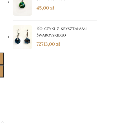
45,00
zł
Kolczyki z kryształami
Swarovskiego
72713,00
zł