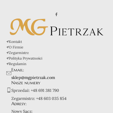
Kontakt
O Firmie
Zegarmistrz
Polityka Prywatności
Regulamin
Email:
sklep@mgpietrzak.com
Nasze numery
Sprzedaż:
+48 691 381 790
Zegarmistrz:
+48 603 035 854
Adresy:
Nowy Sącz: