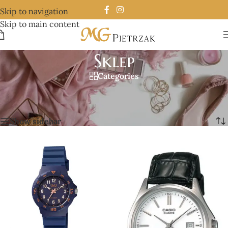
Skip to navigation
Skip to main content
Sklep
Categories
Strona główna
/
Sklep
/
Strona 75
Wyświetlanie 889–900 z 955 wyników
Show sidebar