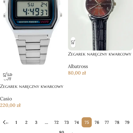
Zegarek naręczny kwarcowy
Albatross
80,00
zł
SOLD
OUT
Zegarek naręczny kwarcowy
Casio
220,00
zł
←
1
2
3
…
72
73
74
75
76
77
78
79
80
→