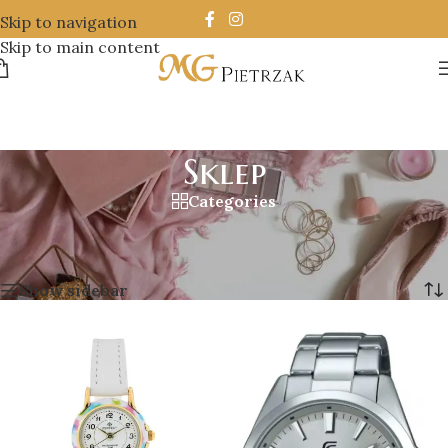
Skip to navigation
Skip to main content
Sklep
Categories
Strona główna
/
Sklep
/
Strona 76
Wyświetlanie 901–912 z 955 wyników
Show sidebar