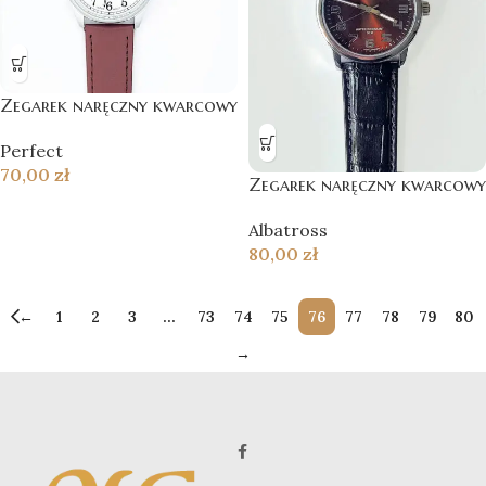
Zegarek naręczny kwarcowy
Perfect
70,00
zł
Zegarek naręczny kwarcowy
Albatross
80,00
zł
←
1
2
3
…
73
74
75
76
77
78
79
80
→