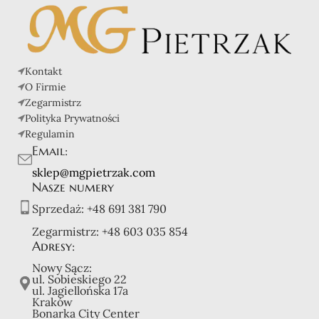
Kontakt
O Firmie
Zegarmistrz
Polityka Prywatności
Regulamin
Email:
sklep@mgpietrzak.com
Nasze numery
Sprzedaż:
+48 691 381 790
Zegarmistrz:
+48 603 035 854
Adresy:
Nowy Sącz:
ul. Sobieskiego 22
ul. Jagiellońska 17a
Kraków
Bonarka City Center